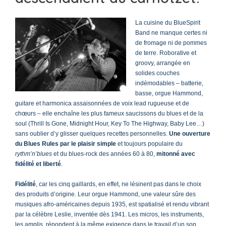
La cuisine du BlueSpirit
Band ne manque certes ni
de fromage ni de pommes
de terre. Roborative et
groovy, arrangée en
solides couches
indémodables – batterie,
basse, orgue Hammond,
guitare et harmonica assaisonnées de voix lead rugueuse et de
chœurs – elle enchaîne les plus fameux saucissons du blues et de la
soul (Thrill Is Gone, Midnight Hour, Key To The Highway, Baby Lee…)
sans oublier d’y glisser quelques recettes personnelles.
Une ouverture
du Blues Rules par le plaisir simple
et toujours populaire du
rythm’n’blues
et du blues-rock des années 60 à 80,
mitonné avec
fidélité et liberté
.
Fidélité
, car les cinq gaillards, en effet, ne lésinent pas dans le choix
des produits d’origine. Leur orgue Hammond, une valeur sûre des
musiques afro-américaines depuis 1935, est spatialisé et rendu vibrant
par la célèbre Leslie, inventée dès 1941. Les micros, les instruments,
les amplis, répondent à la même exigence dans le travail d’un son