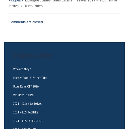
Pingback:
Epilogue : Blues Rules Crissier Festival 2017 - retour sur le
festival ⋆ Blues Rules
Comments are closed.
Derniers articles
Who are they?
Mother Road & Father Tales
Blues Rules OFF 2026
We Make It 2026
2024 – Scène des Pèdzes
2024 – LES RACINES
2024 – LES EXTENSIONS