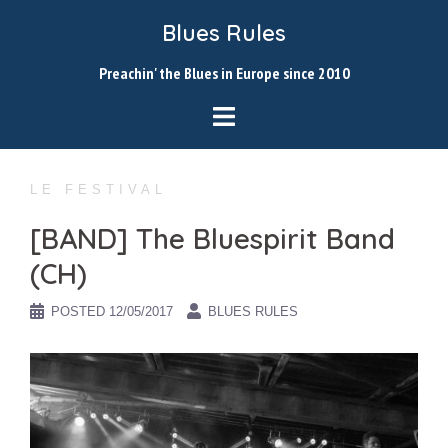
Skip
Blues Rules
to
content
Preachin' the Blues in Europe since 2010
LE FESTIVAL
[BAND] The Bluespirit Band
(CH)
POSTED
12/05/2017
BLUES RULES