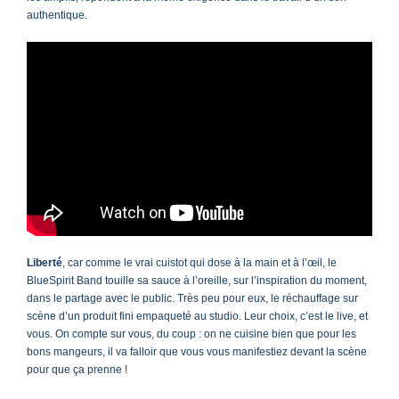
authentique.
Liberté
, car comme le vrai cuistot qui dose à la main et à l’œil, le
BlueSpirit Band touille sa sauce à l’oreille, sur l’inspiration du moment,
dans le partage avec le public. Très peu pour eux, le réchauffage sur
scène d’un produit fini empaqueté au studio. Leur choix, c’est le live, et
vous. On compte sur vous, du coup : on ne cuisine bien que pour les
bons mangeurs, il va falloir que vous vous manifestiez devant la scène
pour que ça prenne !