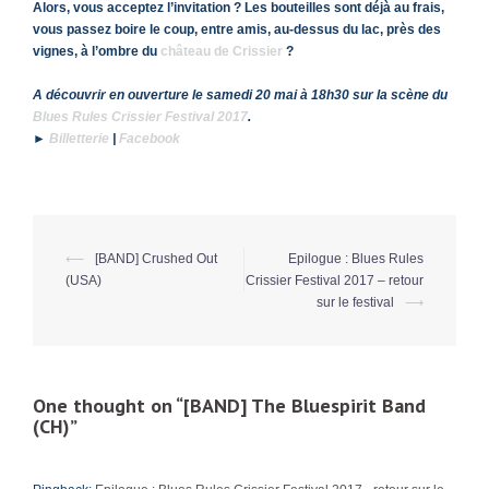
Alors, vous acceptez l’invitation ? Les bouteilles sont déjà au frais,
vous passez boire le coup, entre amis, au-dessus du lac, près des
vignes, à l’ombre du
château de Crissier
?
A découvrir en ouverture le samedi 20 mai à 18h30 sur la scène du
Blues Rules Crissier Festival 2017
.
►
Billetterie
|
Facebook
⟵
[BAND] Crushed Out
Epilogue : Blues Rules
Post
(USA)
Crissier Festival 2017 – retour
navigation
sur le festival
⟶
One thought on “
[BAND] The Bluespirit Band
(CH)
”