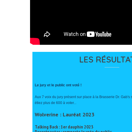
LES RÉSULTAT
Le jury et le public ont voté !
Aux 7 voix du jury présent sur place à la Brasserie Dr. Gab's s
étiez plus de 600 à voter...
Wolverine : Lauréat 2023
Talking Back : 1er dauphin 2023
Desertnautas : remporte le vote du public