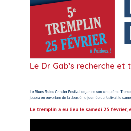
Le Dr Gab’s recherche et t
Le Blues Rules Crissier Festival organise son cinquième Trempli
jouera en ouverture de la deuxième journée du festival, le same
Le tremplin a eu lieu le samedi 25 février, e