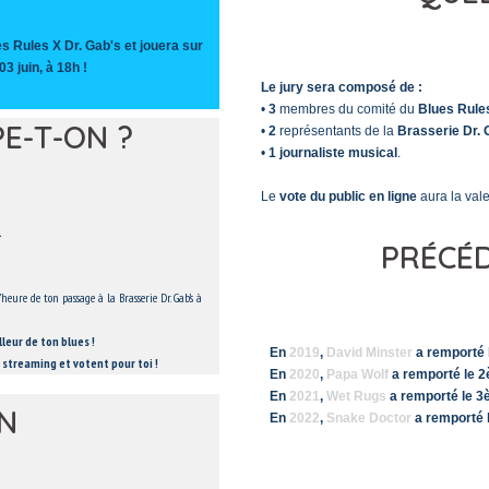
s Rules X Dr. Gab's et jouera sur
03 juin, à 18h !
Le jury sera composé de :
•
3
membres du comité du
Blues Rules
E-T-ON ?
•
2
représentants de la
Brasserie Dr. 
•
1 journaliste musical
.
Le
vote du public en ligne
aura la val
.
PRÉCÉD
eure de ton passage à la Brasserie Dr. Gab’s à
leur de ton blues !
En
2019
,
David Minster
a remporté
e streaming et votent pour toi !
En
2020
,
Papa Wolf
a remporté le 
En
2021
,
Wet Rugs
a remporté le 
ON
En
2022
,
Snake Doctor
a remporté 