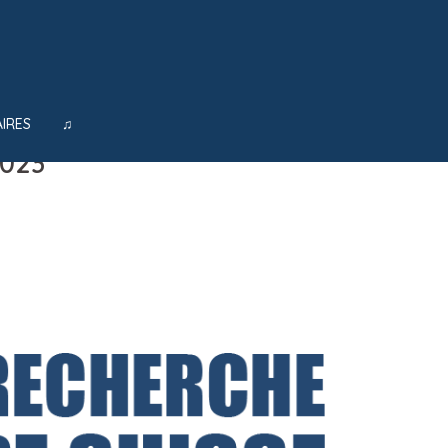
IRES
♫
023