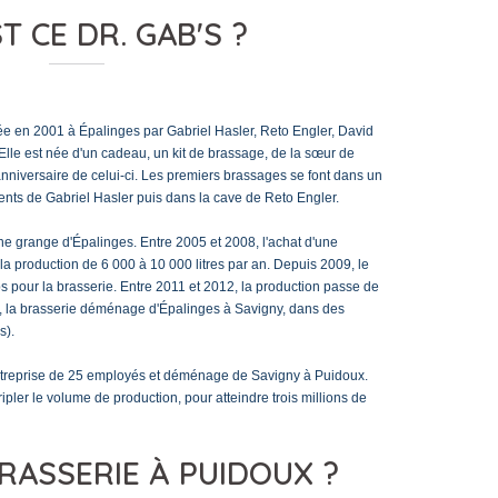
T CE DR. GAB'S ?
ée en 2001 à Épalinges par Gabriel Hasler, Reto Engler, David
le est née d'un cadeau, un kit de brassage, de la sœur de
anniversaire de celui-ci. Les premiers brassages se font dans un
ents de Gabriel Hasler puis dans la cave de Reto Engler.
une grange d'Épalinges. Entre 2005 et 2008, l'achat d'une
a production de 6 000 à 10 000 litres par an. Depuis 2009, le
mps pour la brasserie. Entre 2011 et 2012, la production passe de
2, la brasserie déménage d'Épalinges à Savigny, dans des
s).
entreprise de 25 employés et déménage de Savigny à Puidoux.
ipler le volume de production, pour atteindre trois millions de
RASSERIE À PUIDOUX ?