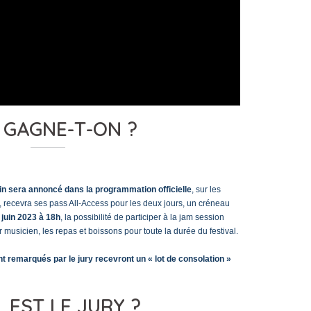
 GAGNE-T-ON ?
in sera annoncé dans la programmation officielle
, sur les
al, recevra ses pass All-Access pour les deux jours, un créneau
juin 2023 à 18h
, la possibilité de participer à la jam session
 musicien, les repas et boissons pour toute la durée du festival.
 remarqués par le jury recevront un « lot de consolation »
 EST LE JURY ?