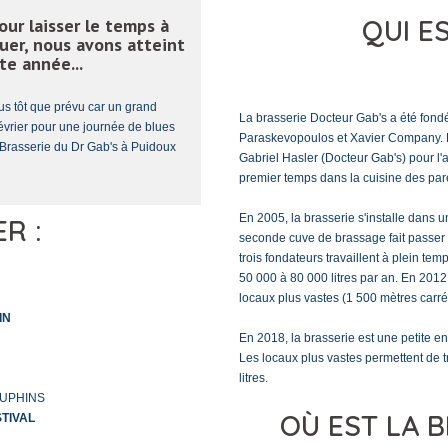
QUI ES
our laisser le temps à
uer, nous avons atteint
e année...
us tôt que prévu car un grand
La brasserie Docteur Gab's a été fond
évrier pour une journée de blues
Paraskevopoulos et Xavier Company. El
 Brasserie du Dr Gab's à Puidoux
Gabriel Hasler (Docteur Gab's) pour l'
premier temps dans la cuisine des par
En 2005, la brasserie s'installe dans 
R :
seconde cuve de brassage fait passer l
trois fondateurs travaillent à plein te
50 000 à 80 000 litres par an. En 201
locaux plus vastes (1 500 mètres carré
IN
En 2018, la brasserie est une petite 
Les locaux plus vastes permettent de tr
litres.
AUPHINS
OÙ EST LA B
TIVAL