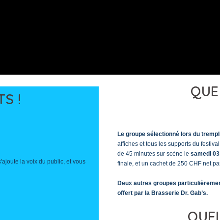
QUE
S !
Le groupe sélectionné lors du trempl
affiches et tous les supports du festiv
de 45 minutes sur scène le
samedi 03 
'ajoute la voix du public, et vous
finale, et un cachet de 250 CHF net par
Deux autres groupes particulièrement
offert par la Brasserie Dr. Gab’s.
QUEL