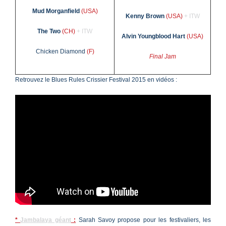
Mud Morganfield
(USA)
Kenny Brown
(USA)
+ ITW
The Two
(CH)
+ ITW
Alvin Youngblood Hart
(USA)
Chicken Diamond
(F)
Final Jam
Retrouvez le Blues Rules Crissier Festival 2015 en vidéos :
*
Jambalaya géant
:
Sarah Savoy propose pour les festivaliers, les