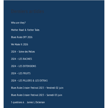
Derniers articles
Who are they?
Mother Road & Father Tales
Blues Rules OFF 2026
We Make It 2026
2024 – Scène des Pèdzes
2024 – LES RACINES
2024 – LES EXTENSIONS
2024 – LES FRUITS
2024 – LES PILLIERS & LES EXTRAS
Blues Rules Crissier Festival 2023 – Vendredi 02 juin
Blues Rules Crissier Festival 2023 – Samedi 03 juin
5 questions à… James L. Dickerson