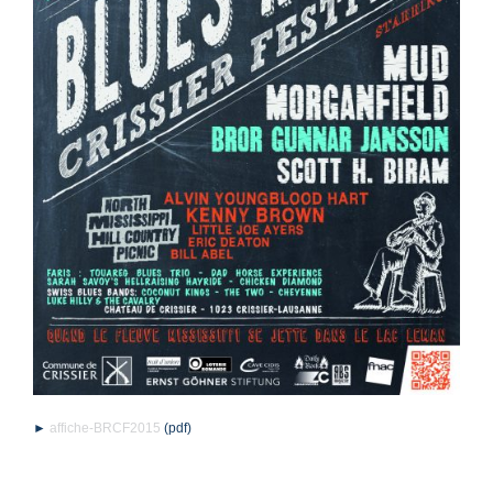
►
affiche-BRCF2015
(pdf)