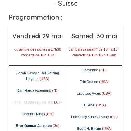
– Suisse
Programmation :
Vendredi 29 mai
Samedi 30 mai
ouverture des portes à 17h30
Jambalaya géant* de 13h à 15h
concerts de 18h à 2h
concerts de 18h à 2h
+ Jam
Cheyenne
(CH)
Sarah Savoy’s HellRaising
Hayride
(USA)
Eric Deaton
(USA)
Dad Horse Experience
(D)
Little Joe Ayers
(USA)
Faris : Touareg Blues Trio
(Al)
+
Bill Abel
(USA)
Coconut Kings
(CH)
Luke Hilly & the Cavalry
(CH)
Bror Gunnar Jansson
(Se)
Scott H. Biram
(USA)