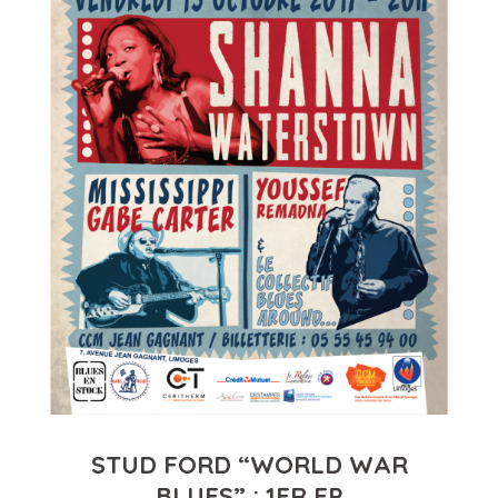
STUD FORD “WORLD WAR
BLUES” : 1ER EP