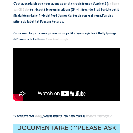
C'est avec plaisir que nous avons appris l'enregistrement*, acheté (
en ligne
sur CD Baby
) et écouté le premier album (EP - 4 titres) de Stud Ford, le petit
fils du légendaire T-Model Ford (James Carter de son vrai nom), l'un des
piliers du label Fat Possum Records.
On ne résiste pas à vous glisser ici un petit
Live
enregistré à Holly Springs
(MS) avec à la batterie
Cam Kimbrough
!
*
Enregistré chez
Janky
, présent au BRCF 2017 aux côtés de
Robert Kimbrough Sr.
DOCUMENTAIRE : “PLEASE ASK