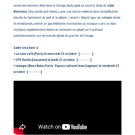
Guitariste-chanteur élevé dans le Chicago blues, passé au country blues de
style
Bentonia
(Skip James, Jack Owens...), avec une touche moderne dans l'amplification
discrète du battement de pied et la pédale « reverb ». Réputé pour ses mélopées lentes
et envoûtantes, comme un psychédélisme minimaliste, sa musique a pris un élan
mystique supplémentaire depuis sa conversion au gospel, qu'il pratique
quotidiennement aux services des églises de quartier de Chicago.
Gabe sera donc à :
• La cave café (Paris) le mercredi 11 octobre : [
fb event
]
• CPO Ouchy (Lausanne) le jeudi 12 octobre : [
fb event
]
• Limoges Blues Rules Party - Espace culturel Jean Gagnant, le vendredi 13
octobre : [
fb event
]