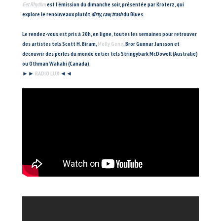
Get Rhythm
est l'émission du dimanche soir, présentée par Kroterz, qui
explore le renouveaux plutôt
dirty, raw, trash
du Blues.
Le rendez-vous est pris à 20h, en ligne, toutes les semaines pour retrouver
des artistes tels Scott H. Biram,
Molly Gene
, Bror Gunnar Jansson et
découvrir des perles du monde entier tels Stringybark McDowell (Australie)
ou Othman Wahabi (Canada).
►►
RADIO LUX
◄◄