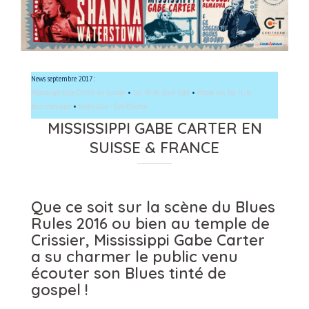
News septembre 2017 :
Mississippi Gabe Carter en Europe
•
1er EP de Stud Ford
•
Please Ask For It, le
documentaire
•
Radio Lux -
Get Rhythm
MISSISSIPPI GABE CARTER EN
SUISSE & FRANCE
Que ce soit sur la scène du Blues
Rules 2016 ou bien au temple de
Crissier,
Mississippi Gabe Carter
a su charmer le public venu
écouter son Blues tinté de
gospel !