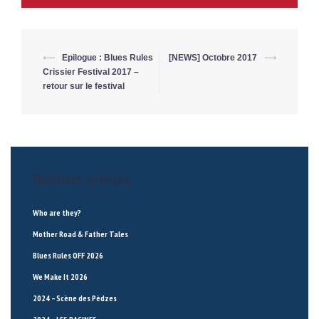
⟵
Epilogue : Blues Rules
[NEWS] Octobre 2017
⟶
Post
Crissier Festival 2017 –
navigation
retour sur le festival
Derniers articles
Who are they?
Mother Road & Father Tales
Blues Rules OFF 2026
We Make It 2026
2024 – Scène des Pèdzes