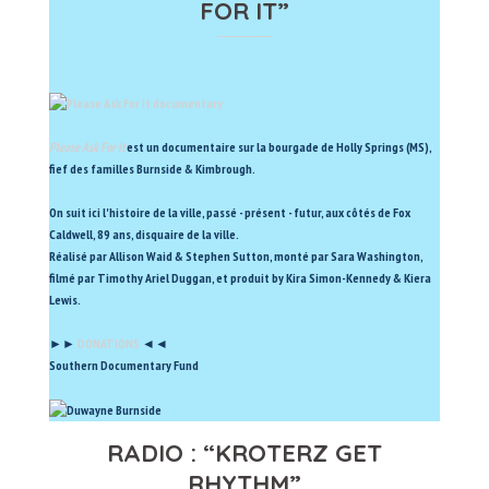
FOR IT”
Please Ask For It
est un documentaire sur la bourgade de Holly Springs (MS),
fief des familles Burnside & Kimbrough.
On suit ici l'histoire de la ville, passé - présent - futur, aux côtés de Fox
Caldwell, 89 ans, disquaire de la ville.
Réalisé par Allison Waid & Stephen Sutton, monté par Sara Washington,
filmé par Timothy Ariel Duggan, et produit by Kira Simon-Kennedy & Kiera
Lewis.
►►
DONATIONS
◄◄
Southern Documentary Fund
RADIO : “KROTERZ GET
RHYTHM”