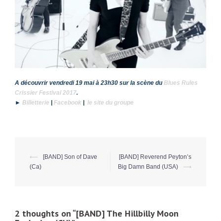
A découvrir vendredi 19 mai à 23h30 sur la scène du
Blues Rules
Crissier Festival 2017
.
►
Billetterie
|
Facebook
|
le site du groupe
⟵
[BAND] Son of Dave
[BAND] Reverend Peyton’s
Post
(Ca)
Big Damn Band (USA)
⟶
navigation
2 thoughts on “
[BAND] The Hillbilly Moon