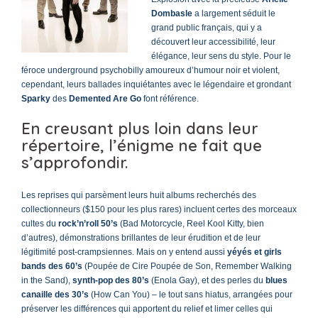
Dombasle
a largement séduit le
grand public français, qui y a
découvert leur accessibilité, leur
élégance, leur sens du style. Pour le
féroce underground psychobilly amoureux d’humour noir et violent,
cependant, leurs ballades inquiétantes avec le légendaire et grondant
Sparky
des
Demented Are Go
font référence.
En creusant plus loin dans leur
répertoire, l’énigme ne fait que
s’approfondir.
Les reprises qui parsèment leurs huit albums recherchés des
collectionneurs ($150 pour les plus rares) incluent certes des morceaux
cultes du
rock’n’roll 50’s
(Bad Motorcycle, Reel Kool Kitty, bien
d’autres), démonstrations brillantes de leur érudition et de leur
légitimité post-crampsiennes. Mais on y entend aussi
yéyés et girls
bands des 60’s
(Poupée de Cire Poupée de Son, Remember Walking
in the Sand),
synth-pop des 80’s
(Enola Gay), et des perles du
blues
canaille des 30’s
(How Can You) – le tout sans hiatus, arrangées pour
préserver les différences qui apportent du relief et limer celles qui