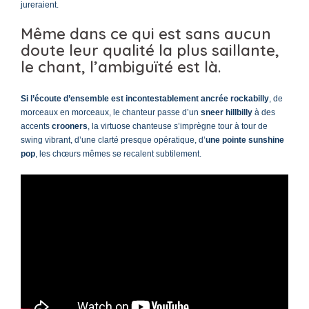
jureraient.
Même dans ce qui est sans aucun
doute leur qualité la plus saillante,
le chant, l’ambiguïté est là.
Si l’écoute d’ensemble est incontestablement ancrée rockabilly
, de
morceaux en morceaux, le chanteur passe d’un
sneer hillbilly
à des
accents
crooners
, la virtuose chanteuse s’imprègne tour à tour de
swing vibrant, d’une clarté presque opératique, d’
une pointe sunshine
pop
, les chœurs mêmes se recalent subtilement.