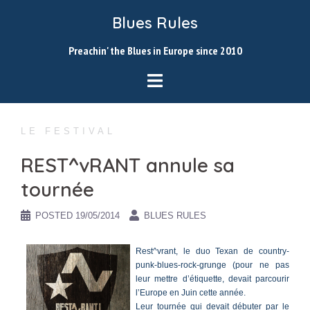
Skip
Blues Rules
to
content
Preachin' the Blues in Europe since 2010
LE FESTIVAL
REST^vRANT annule sa
tournée
POSTED
19/05/2014
BLUES RULES
Rest^vrant, le duo Texan de country-
punk-blues-rock-grunge (pour ne pas
leur mettre d’étiquette, devait parcourir
l’Europe en Juin cette année.
Leur tournée qui devait débuter par le