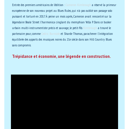
Entrée des premiers américains de l'édition :
Cameron Kimbrough
a réservé la primeur
européenne de son nouveau projet au Blues Rules, qui n'a pas oublié son passage solo
puissant et torturé en 2017. À peine un mois après, Cameron avait rencontré sur la
légendaire Beale Street l'harmonica cinglant du memphian Yella P. Dans ce busker
urbain multi-instrumentiste précis et sauvage, le petit-fils
Kimbrough
a trouvé le
partenaire pour, comme
Cedric Burnside
et Sharde Thomas, parachever l'intégration
équilibrée des apports des musiques noires du 21e siècle dans son Hill Country Blues
sans compromis.
Trépidance et économie, une légende en construction.