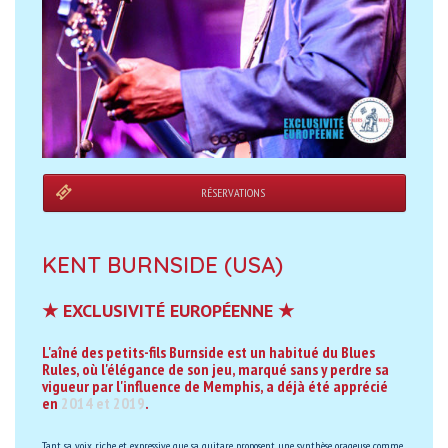
RÉSERVATIONS
KENT BURNSIDE (USA)
★ EXCLUSIVITÉ EUROPÉENNE ★
L'aîné des petits-fils Burnside est un habitué du Blues
Rules, où l'élégance de son jeu, marqué sans y perdre sa
vigueur par l'influence de Memphis, a déjà été apprécié
en
2014 et 2019
.
Tant sa voix riche et expressive que sa guitare proposent une synthèse orageuse comme