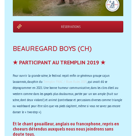
RÉSERVATIONS
BEAUREGARD BOYS (CH)
★ PARTICIPANT AU TREMPLIN 2019 ★
Pour ouvrir la grande scène, le festival reçoit enfin ce généreux groupe cajun
lausannois, dauphin du
Tremplin FNAC / Blues Rules 2019
, qui avait dû se
déprogrammer en 2021. Une bonne humeur communicative, dans les clins d'œil au
western comme dans les gospels plus douloureux, portée par un son ample (huit sur
scène, dont deux violons!) et animé (contrebasse et percussions diverses comme triangle
ou washboard pour être sûrs que vos pieds s'agitent, même si vous ne savez pas encore
danser le « two-step »).
Et le chant gouailleur, anglais ou francophone, repris en
choeurs détendus auxquels nous nous joindrons sans
doute tous.