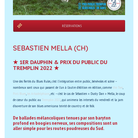
RÉSERVATIONS
SEBASTIEN MELLA (CH)
★ 1ER DAUPHIN & PRIX DU PUBLIC DU
TREMPLIN 2022 ★
Une des fiertés du Blues Rules, c'est l'intégration entre public, bénévoles et scène –
nombreux sont ceux qui passent de l'un à l'autre d'édition en édition, comme
the Two
,
Pin's Blues
,
les Arkadelphians
, etc – c'est le cas de Sébastien « Dusty Dan » Mella, le coup
de cœur du public au
Tremplin 2022
, qui animera les intersets du vendredi et la jam
d'ouverture de son blues americana teinté de country et de folk.
De ballades mélancoliques tenues par son baryton
profond en boogies nerveux, ses compositions sont un
aller simple pour les routes poudreuses du Sud.