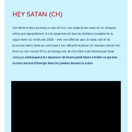
HEY SATAN (CH)
Une batterie, deux guitares, un peu de fuzz, une masse de son construit en attaques
nettes, sans éparpillement, le trio lausannois est dans les meilleurs européens de la
vague stoner du milieu des 2010's – avec une affection pour le classic rock et les
structures heavy blues qui contribue à leur efficacité économe. Un morceau comme the
River, sur leur nouvel EP du printemps, avec ses clins d'œil à des thématiques blues
classiques,
embarquera les amateurs de heavy punk-blues à brûler ce qui leur
restera encore d'énergie dans les jambes devant la scène.