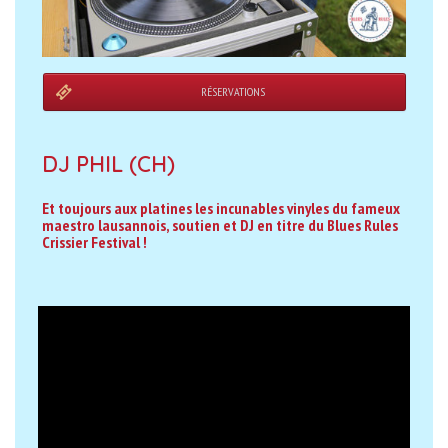
RÉSERVATIONS
DJ PHIL (CH)
Et toujours aux platines les incunables vinyles du fameux
maestro lausannois, soutien et DJ en titre du Blues Rules
Crissier Festival !