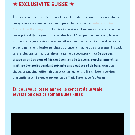
★ EXCLUSIVITÉ SUISSE ★
À propos de soul... Cette année, le Blues Rules s'offre enfin le plaisir de recevoir « Slim »
Finley – vous avez sans doute entendu parler des deux disques
produits par Dan
Auerbach des Black Keys
qui ont « révélé » ce vétéran louisianais aussi adepte comme
leader précis et flamboyant d'un ensemble de soul Stax qu'en cotton-picking blues seul
sur une vieille guitare. Vous y avez peut-être entendu sa patte d'écriture, et cette voix
extraordinairement flexible qui glisse du grondement au velours à ce saisissant falsetto
dans la plus grande tradition afro-américaine, du doo-wop à Prince.
Ce que ces
disques n'ont pu vous offrir, c'est son sens de la scène, son charisme et sa
maîtrise live, rodés pendant soixante ans d'églises et de bars.
Avant les
disques, ce sont cinq petites minutes de concert qui ont suffi à « révéler » ce vieux
charpentier à demi aveugle aux équipes de Music Maker et de Fat Possum.
Et, pour vous, cette année, le concert de la vraie
révélation c'est ce soir au Blues Rules.