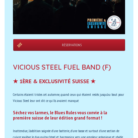
RÉSERVATIONS
VICIOUS STEEL FUEL BAND (F)
★ 1ÈRE & EXCLUSIVITÉ SUISSE ★
Certains étaient tristes cet automne, quand ceux qui étaient restés jusqu'au bout pour
Vicious Steel leur ont dit ce qu'ils avaient manqué.
Séchez vos larmes, le Blues Rules vous convie à la
première suisse de leur édition grand format !
Inattendue, l'addition soignée d'une batterie, d'une basse et surtout d'une section de
cuivre soulève le duo guitar/steel et harmonica vers une ampleur océanique et révèle