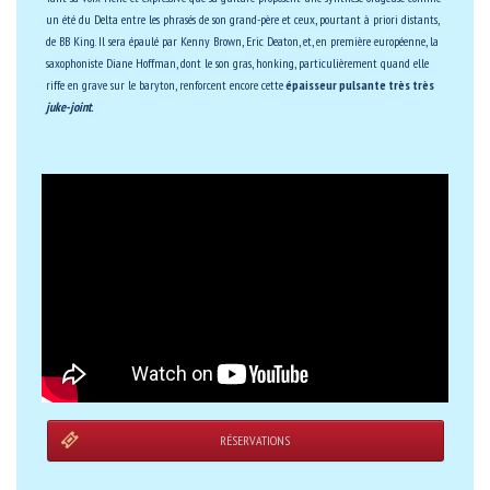
un été du Delta entre les phrasés de son grand-père et ceux, pourtant à priori distants,
de BB King. Il sera épaulé par Kenny Brown, Eric Deaton, et, en première européenne, la
saxophoniste Diane Hoffman, dont le son gras, honking, particulièrement quand elle
riffe en grave sur le baryton, renforcent encore cette
épaisseur pulsante très très
juke-joint
.
RÉSERVATIONS