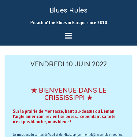
Skip
Blues Rules
to
content
Preachin' the Blues in Europe since 2010
VENDREDI 10 JUIN 2022
★ BIENVENUE DANS LE
CRISSISSIPPI ★
Sur la prairie de Montassé, haut au-dessus du Léman,
l'aigle américain revient se poser... cependant sa tête
n'est pas blanche, mais bleue !
Les musiciens du canton de Vaud et du Mississippi jamment déjà ensemble en coulisse,