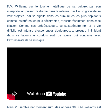
K.M. Williams, par le touché métallique de sa guitare, par son
interprétation puisant le drame dans la retenue, par l’écho grave de sa
voix projetée, par sa dignité dans les punk-blues les plus trépidants
comme les prières les plus déchirantes, s’inscrit résolument dans cette
filiation. Comme ses prédécesseurs, ce sexagénaire noir à la vie
difficile est intense d’expériences douloureuses, presque intimidant
dans ce laconisme courtois sorti de scène qui contraste avec
l’expressivité de sa musique.
Mais s’il semble par moment surgi des années 30, K.M. Williams est