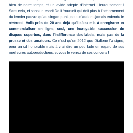
bien de notre temps, et un avide adepte d’internet. Heureusement !
Sans cela, et sans un esprit Do It Yourself qui doit plus à l’acharnement
du fermier pauvre qu’au slogan punk, nous n’aurions jamais entendu le
révérend.
Voilà près de 20 ans déjà qu’il s’est mis à enregistrer et
commercialiser en ligne, seul, une incroyable succession de
disques superbes, dans l’indifférence des labels, mais pas de la
presse et des amateurs.
Ce n’est qu’en 2012 que Dialtone l’a signé,
pour un cd honorable mais à vrai dire un peu fade en regard de ses
meilleures autoproductions, et vous le verrez de ses concerts !