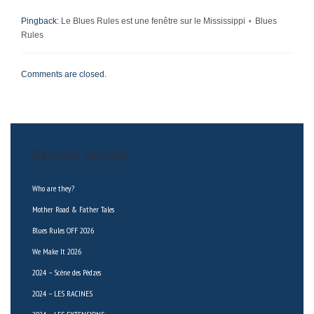
Pingback:
Le Blues Rules est une fenêtre sur le Mississippi ⋆ Blues
Rules
Comments are closed.
Derniers articles
Who are they?
Mother Road & Father Tales
Blues Rules OFF 2026
We Make It 2026
2024 – Scène des Pèdzes
2024 – LES RACINES