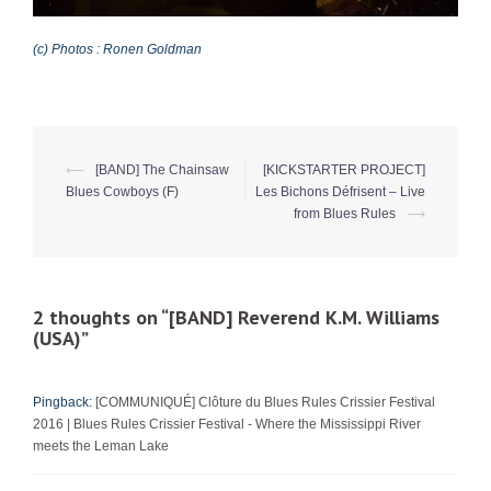
(c) Photos : Ronen Goldman
⟵
[BAND] The Chainsaw
[KICKSTARTER PROJECT]
Post
Blues Cowboys (F)
Les Bichons Défrisent – Live
navigation
from Blues Rules
⟶
2 thoughts on “
[BAND] Reverend K.M. Williams
(USA)
”
Pingback:
[COMMUNIQUÉ] Clôture du Blues Rules Crissier Festival
2016 | Blues Rules Crissier Festival - Where the Mississippi River
meets the Leman Lake