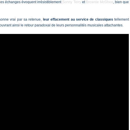
 les échanges évoquent irrésistiblement
Sonny Terry
et
Brownie McGhee
, bien que
sonne vrai par sa retenue,
leur effacement au service de classiques
tellement
ouvrant ainsi le retour paradoxal de leurs personnalités musicales attachantes.