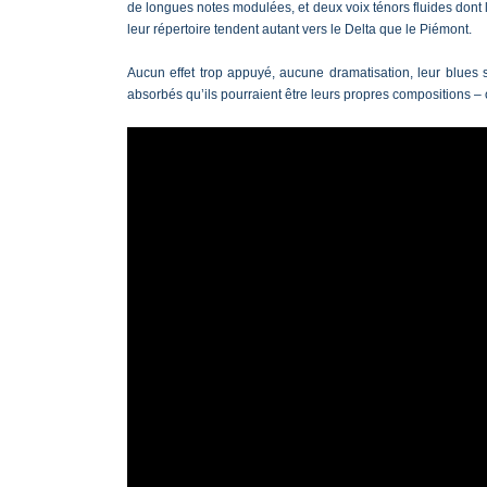
de longues notes modulées, et deux voix ténors fluides dont
leur répertoire tendent autant vers le Delta que le Piémont.
Aucun effet trop appuyé, aucune dramatisation, leur blues 
absorbés qu’ils pourraient être leurs propres compositions – 