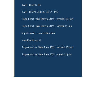
2024 – LES FRUITS
2024 – LES PILLIERS & LES EXTRAS
Blues Rules Crissier Festival 2023 – Vendredi 02 juin
Blues Rules Crissier Festival 2023 – Samedi 03 juin
5 questions à… James L. Dickerson
Jessie Mae Hemphill
Programmation Blues Rules 2022 : vendredi 10 juin
Programmation Blues Rules 2022 : samedi 11 juin