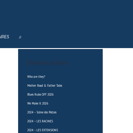
IRES
♫
Derniers articles
Who are they?
Mother Road & Father Tales
Blues Rules OFF 2026
We Make It 2026
2024 – Scène des Pèdzes
2024 – LES RACINES
2024 – LES EXTENSIONS