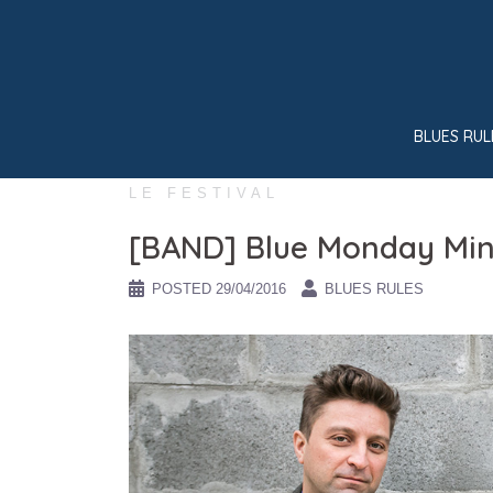
Skip
to
content
BLUES RUL
LE FESTIVAL
[BAND] Blue Monday Mini
POSTED
29/04/2016
BLUES RULES