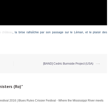
u château
, la brise rafraîchie par son passage sur le Léman, et le plaisir des
[BAND] Cedric Burnside Project (USA)
⟶
isters (Ro)
”
ival 2016 | Blues Rules Crissier Festival - Where the Mississippi River meets