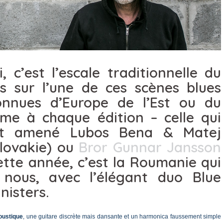
i, c’est l’escale traditionnelle du
es sur l’une de ces scènes blues
nnues d’Europe de l’Est ou du
me à chaque édition – celle qui
it amené Lubos Bena & Matej
Slovakie) ou
Bror Gunnar Jansson
ette année, c’est la Roumanie qui
 nous, avec l’élégant duo Blue
isters.
oustique
, une guitare discrète mais dansante et un harmonica faussement simple