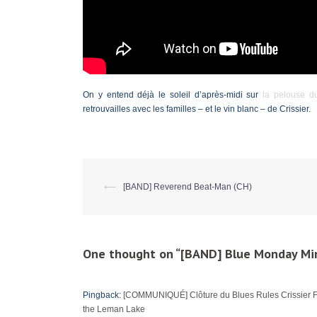
On y entend déjà le soleil d’après-midi sur
la pelouse d
retrouvailles avec les familles – et le vin blanc – de Crissier.
⟵
[BAND] Reverend Beat-Man (CH)
Post
navigation
One thought on “
[BAND] Blue Monday Min
Pingback:
[COMMUNIQUÉ] Clôture du Blues Rules Crissier Fest
the Leman Lake