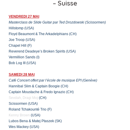
– Suisse
VENDREDI 27 MAI
Masterclass de Slide Guitar par Ted Drozdowski (Scissormen)
Hillstomp (USA)
Floyd Beaumont & The Arkadelphians (CH)
Joe Troop (USA)
Chapel Hill (F)
Reverend Deadeye’s Broken Spirits (USA)
Vermillion Sands (I)
Bob Log III (USA)
SAMEDI 28 MAI
Café Concert offert par l’école de musique EPI (Genève)
Hannibal Slim & Captain Boogie (CH)
Captain Moustache & Fredo Ignazio (CH)
Sevdah, Dragi Moj
(CH)
Scissormen (USA)
Roland Tchakounté Trio (F)
Kenny Brown
(USA)
Lubos Bena & Matej Ptaszek (SK)
Wes Mackey (USA)