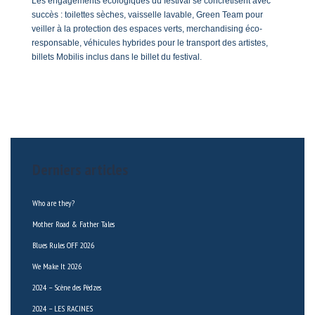
Les engagements écologiques du festival se concrétisent avec
succès : toilettes sèches, vaisselle lavable, Green Team pour
veiller à la protection des espaces verts, merchandising éco-
responsable, véhicules hybrides pour le transport des artistes,
billets Mobilis inclus dans le billet du festival.
Derniers articles
Who are they?
Mother Road & Father Tales
Blues Rules OFF 2026
We Make It 2026
2024 – Scène des Pèdzes
2024 – LES RACINES