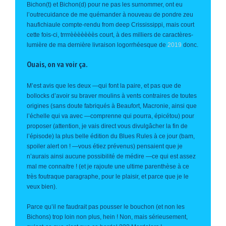
Bichon(t) et Bichon(d) pour ne pas les surnommer, ont eu
l’outrecuidance de me quémander à nouveau de pondre zeu
haufichiaule compte-rendu from deep Crississippi, mais court
cette fois-ci, trrrrèèèèèèès court, à des milliers de caractères-
lumière de ma dernière livraison logorrhéesque de
2019
donc.
Ouais, on va voir ça.
M’est avis que les deux —qui font la paire, et pas que de
bollocks d’avoir su braver moulins à vents contraires de toutes
origines (sans doute fabriqués à Beaufort, Macronie, ainsi que
l’échelle qui va avec —comprenne qui pourra, épicétou) pour
proposer (attention, je vais direct vous divulgâcher la fin de
l’épisode) la plus belle édition du Blues Rules à ce jour (bam,
spoiler alert on ! —vous étiez prévenus) pensaient que je
n’aurais ainsi aucune possibilité de médire —ce qui est assez
mal me connaitre ! (et je rajoute une ultime parenthèse à ce
très foutraque paragraphe, pour le plaisir, et parce que je le
veux bien).
Parce qu’il ne faudrait pas pousser le bouchon (et non les
Bichons) trop loin non plus, hein ! Non, mais sérieusement,