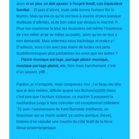
alors
si en plus on doit ajouter à l’esprit festif, son équivalent
familial
… Et puis d’abord, toute cette bonne humeur file le
tournis. Mais qu’est-ce qu’ils ont tous à sourire et plus puisque
multitude d’affinités, et de bon cœur par dessus le marché ?!
Pour sur-couronner le tout, les musiciens ont même l’insolence
de s’en mêler et de se mêler au public, alors qu’on ne leur a
rien demandé. Mais enfermez-vous backstage et restez-y !
D’ailleurs, vous n’en avez pas marre de toutes ces jams
tourbillonnesques plus jubilatoires les unes que les autres ?
…
Plaisir-musique-partage, partage-plaisir-musique,
musique-partage-plaisir, etc.
Non mais franchement, c’est
d’un lassant, pffff…
Pardon, je m’emporte, mais comprenez-moi : j’ai beau me dire
que je dois médire, difficile quand nos Bichon(s)(d)(t) (mais
c’est pire que l’écriture inclusive, ce machin !) poussent la
roublardise jusqu’à faire coïncider cet exceptionnel millésime
’22 avec l’anniversaire de Kent Burnside (méfiance, un
bluesman qui se marre autant, ça cache quelque chose),
histoire d’en rajouter une couche du côté festif de la force
bleue powerrangesque.