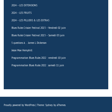
2024 – LES EXTENSIONS
2024 – LES FRUITS
2024 – LES PILLIERS & LES EXTRAS
Blues Rules Crissier Festival 2023 – Vendredi 02 juin
Blues Rules Crissier Festival 2023 – Samedi 03 juin
5 questions à… James L. Dickerson
Jessie Mae Hemphill
Programmation Blues Rules 2022 : vendredi 10 juin
Programmation Blues Rules 2022 : samedi 11 juin
Proudly powered by WordPress
|
Theme:
Sydney
by aThemes.