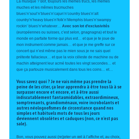
La musique ? Bof, toujours les mêmes trucs, les mêmes
muches et les mêmes trucmuches
blues’n’soul’n’blues’n’cajun’n’country blues’n’alt
country’n’heavy blues’n’folk’n’Memphis blues’n’swampy
rockin’ blues’n’whatever…
Avec son lot d’exclusivités
(européennes ou suisses, c’est selon, gnagnagna) et tout le
monde en parfaite forme qui plus est… et que je te joue de
mon instrument comme jamais… et que je me greffe sur ce
concert qui n’est même pas le mien sous je ne sais quel
prétexte fallacieux… et que la voix céleste de machine ou de
machin atteignent leur acmé toutes les vingt secondes… et
que ça partouze musicalement dans tous les coins… et…
Vous savez quoi ? Je ne vais même pas prendre la
peine de les citer, ça leur apprendra à être tous là à se
surpasser encore et encore, et à être aussi
indiscutablement fantasmidables, extraordimineux,
somptrenants, grandioménaux, voire incrobolants et
autres néologoofismes de circonstance quand nos
simples et habituels mots de tous les jours
deviennent obsolètes et caduques (non, ce n’est pas
sale).
Bon, vous pouvez aussi (re)jeter un œil à l’affiche et, au choix,