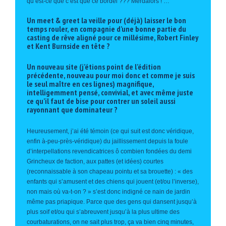
qu’est-ce que c’est que ce bordel ??? Merdalors ! …
Un meet & greet la veille pour (déjà) laisser le bon
temps rouler, en compagnie d’une bonne partie du
casting de rêve aligné pour ce millésime, Robert Finley
et Kent Burnside en tête ?
Un nouveau site (j’étions point de l’édition
précédente, nouveau pour moi donc et comme je suis
le seul maître en ces lignes) magnifique,
intelligemment pensé, convivial, et avec même juste
ce qu’il faut de bise pour contrer un soleil aussi
rayonnant que dominateur ?
Heureusement, j’ai été témoin (ce qui suit est donc véridique,
enfin à-peu-près-véridique) du jaillissement depuis la foule
d’interpellations revendicatrices ô combien fondées du demi
Grincheux de faction, aux pattes (et idées) courtes
(reconnaissable à son chapeau pointu et sa brouette) : « des
enfants qui s’amusent et des chiens qui jouent (et/ou l’inverse),
non mais où va-t-on ? » s’est donc indigné ce nain de jardin
même pas priapique. Parce que des gens qui dansent jusqu’à
plus soif et/ou qui s’abreuvent jusqu’à la plus ultime des
courbaturations, on ne sait plus trop, ça va bien cinq minutes,