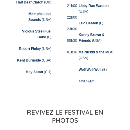
Half Deaf Clatch
(UK)
21h00
Libby Rae Watson
(USA)
Memphissippi
22h00
Sounds
(USA)
Eric Deaton
(F)
23h30
Vicious Steel Fuel
Kenny Brown &
Band
(F)
00h30
Friends
(USA)
Robert Finley
(USA)
01h30
Ms.Nickki & the MBC
(USA)
Kent Burnside
(USA)
Well Well Well
(B)
Hey Satan
(CH)
Final Jam
REVIVEZ LE FESTIVAL EN
PHOTOS